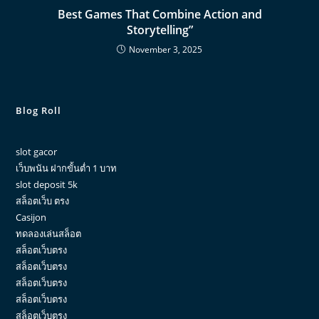
Best Games That Combine Action and
Storytelling”
November 3, 2025
Blog Roll
slot gacor
เว็บพนัน ฝากขั้นต่ำ 1 บาท
slot deposit 5k
สล็อตเว็บ ตรง
Casijon
ทดลองเล่นสล็อต
สล็อตเว็บตรง
สล็อตเว็บตรง
สล็อตเว็บตรง
สล็อตเว็บตรง
สล็อตเว็บตรง