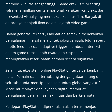
memiliki kualitas sangat tinggi. Game eksklusif ini sering
kali menampilkan cerita emosional, karakter kompleks, dan
presentasi visual yang mendekati kualitas film. Banyak di
antaranya menjadi ikon dalam sejarah video game.
Dalam generasi terbaru, PlayStation semakin menekankan
pengalaman imersif melalui teknologi canggih. Fitur seperti
haptic feedback dan adaptive trigger membuat interaksi
dalam game terasa lebih nyata dan responsif,
meningkatkan keterlibatan pemain secara signifikan.
Selain itu, ekosistem online PlayStation terus berkembang
pesat. Pemain dapat terhubung dengan jutaan orang di
seluruh dunia, menciptakan komunitas global yang aktif.
Mode multiplayer dan layanan digital membuat
pengalaman bermain semakin luas dan berkelanjutan.
Ke depan, PlayStation diperkirakan akan terus menjadi