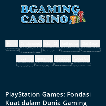
Home
Cendanabet
Joker123
Judi pulsa
Slot Gacor
mudah4d
murah4d
Slot5000
About Us
PlayStation Games: Fondasi
Kuat dalam Dunia Gaming