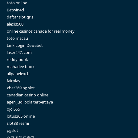
toto online
Betwin4d
daftar slot qris
alexis500
online casinos canada for real money
toto macau
Link Login Dewabet
laser247. com
reddy book
mahadev book
allpanelexch
fairplay
xbet369 pg slot
canadian casino online
agen judi bola terpercaya
ojol555
lotus365 online
slot88 resmi
pgslot
스포츠무료중계