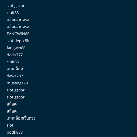
slot gacor
cipit88
สล็อตเว็บตรง
สล็อตเว็บตรง
FANGWIN88
slot depo 5k
fangwin88
dadu777
cipit88
เล่นสล็อต
dewa787
musang178
slot gacor
slot gacor
สล็อต
สล็อต
เกมสล็อตเว็บตรง
slot
podk888