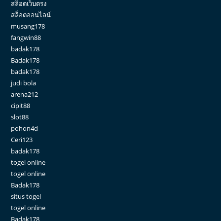
สล็อตเว็บตรง
สล็อตออนไลน์
musang178
fangwin88
badak178
Badak178
badak178
judi bola
arena212
cipit88
slot88
pohon4d
Ceri123
badak178
togel online
togel online
Badak178
situs togel
togel online
Badak178